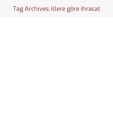
Tag Archives:
illere göre ihracat
En Çok İhracat Yapan İller
Genel
By
BLN
25 Eylül 2019
İllere Göre İhracat Rakamları En çok ihracat yapan