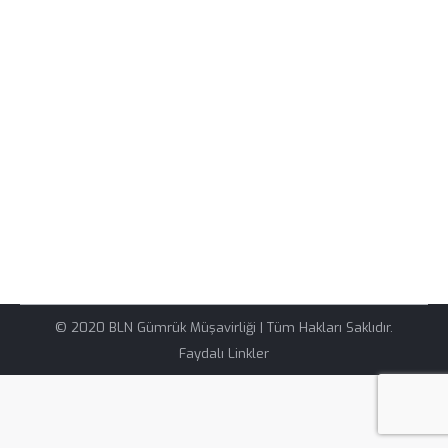
iller aşağıdaki tablodadır. İllere göre ihracat rakamları
2018 – 2019 yılları karşılaştırmalı olarak verilmiştir. İL
2018-AĞUSTOS 2019-AĞUSTOS DEĞİŞİM %
İSTANBUL 5.670.255 5.610.662 -1,1% KOCAELI
818.325 974.465 19,1% BURSA 938.382 953.274
1,6% İZMIR 753.425 774.892 2,8% ANKARA 516.904
566.803 9,7% GAZIANTEP 514.676 554.148 7,7%
MANISA 304.765 312.759 2,6%…
© 2020 BLN Gümrük Müşavirliği | Tüm Hakları Saklıdır.
Faydalı Linkler